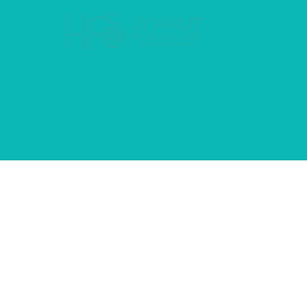
Dr. Halit Furkan Sarı
SIK SORULAN 
Bütüncül Tıp Nedir?
Bitkisel Tedavi Nasıl Etki Eder?