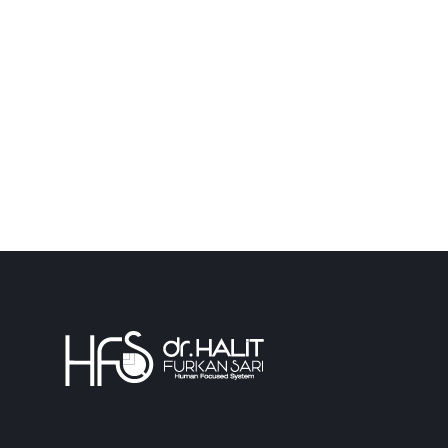
Bütüncül Tıbba Göre Laboratuvar Değe
Güç ve Umudumu Nereden alıyorum?
Hastalar Neden İyileşemez?